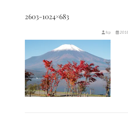
2603-1024×683
fcp
201