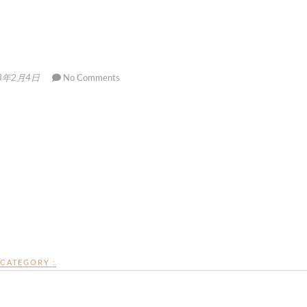
8年2月4日
No Comments
CATEGORY :