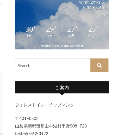
wind: 2m/s S
 →
H 30 • L 30
30
29
27
23
°
°
°
°
FRI
SAT
SUN
MON
Weather from OpenWeatherMap
ご案内
フォレストイン チップマンク
〒401−0502
山梨県南都留郡山中湖村平野508−723
tel:0555-62-3122