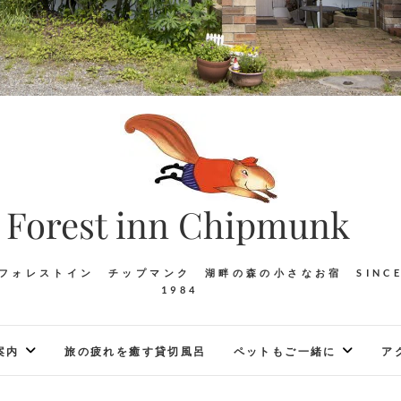
Forest inn Chipmunk
フォレストイン チップマンク 湖畔の森の小さなお宿 SINC
1984
案内
旅の疲れを癒す貸切風呂
ペットもご一緒に
ア