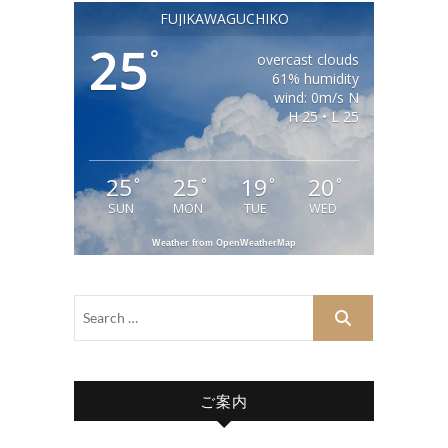
FUJIKAWAGUCHIKO
25
°
overcast clouds
61% humidity
wind: 0m/s N
H 25 • L 25
25
25
19
20
°
°
°
°
SUN
MON
TUE
WED
Weather from OpenWeatherMap
ご案内